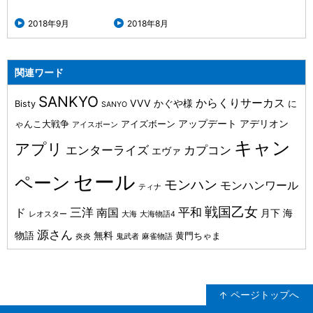
2018年9月
2018年8月
関連ワード
SANKYO
からくりサーカス
VVV
かぐや様
Bisty
に
SANYO
アップデート
アデリオン
ゃんこ大戦争
アイズボーン
アイスボーン
キャン
アプリ
カプコン
エンターライズ
エヴァ
セール
ペーン
モンハン
モンハンワール
ティナ
戦国乙女
三洋
平和
ド
南国
月下
海
レオスター
大海
大海物語4
源さん
物語
無料
黄門ちゃま
炎炎
鬼武者
麻雀物語
ページトップへ