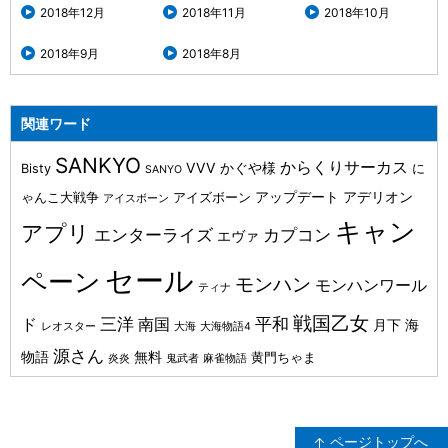
2018年12月
2018年11月
2018年10月
2018年9月
2018年8月
関連ワード
SANKYO
からくりサーカス
VVV
かぐや様
Bisty
に
SANYO
アップデート
アデリオン
ゃんこ大戦争
アイズボーン
アイスボーン
キャン
アプリ
カプコン
エンターライズ
エヴァ
セール
ペーン
モンハン
モンハンワール
ティナ
戦国乙女
三洋
平和
ド
南国
月下
海
レオスター
大海
大海物語4
源さん
物語
無料
黄門ちゃま
炎炎
鬼武者
麻雀物語
ページトップへ