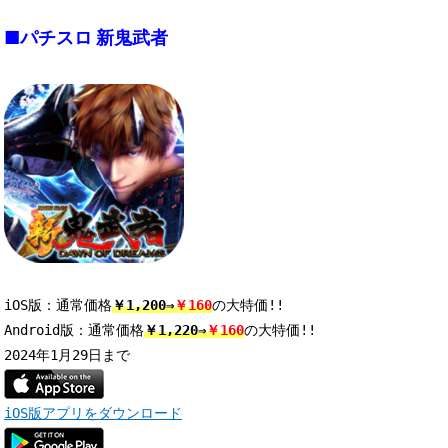
■パチスロ 新鬼武者
iOS版：通常価格
￥1,200⇒
￥160
の大特価!! 

Android版：通常価格
￥1,220⇒
￥160
の大特価!! 

iOS版アプリをダウンロード