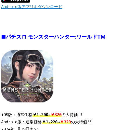
Android版アプリをダウンロード
■パチスロ モンスターハンター:ワールドTM
iOS版：通常価格
￥1,200⇒
￥320
の大特価!! 

Android版：通常価格
￥1,220⇒
￥320
の大特価!! 
