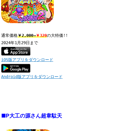
通常価格
￥2,000⇒
￥320
の大特価!! 

iOS版アプリをダウンロード
Android版アプリをダウンロード
■P大工の源さん超韋駄天