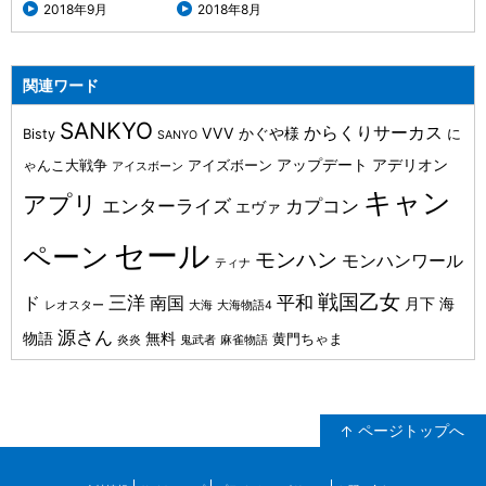
2018年9月
2018年8月
関連ワード
SANKYO
からくりサーカス
VVV
かぐや様
Bisty
に
SANYO
アップデート
アデリオン
ゃんこ大戦争
アイズボーン
アイスボーン
キャン
アプリ
カプコン
エンターライズ
エヴァ
セール
ペーン
モンハン
モンハンワール
ティナ
戦国乙女
三洋
平和
ド
南国
月下
海
レオスター
大海
大海物語4
源さん
物語
無料
黄門ちゃま
炎炎
鬼武者
麻雀物語
ページトップへ